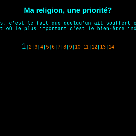
Ma religion, une priorité?
s, c'est le fait que quelqu'un ait souffert 
t où le plus important c'est le bien-être in
1
2
3
4
5
6
7
8
9
10
11
12
13
14
|
|
|
|
|
|
|
|
|
|
|
|
|