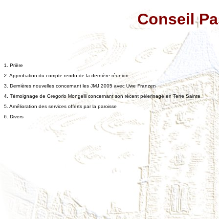
Conseil P
1.
Prière
2.
Approbation du compte-rendu de la dernière réunion
3.
Dernières nouvelles concernant les JMJ 2005 avec Uwe Franzen
4.
Témoignage de Gregorio Mongelli concernant son récent pèlerinage en Terre Sainte
5.
Amélioration des services offerts par la paroisse
6.
Divers