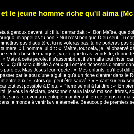
et le jeune homme riche qu'il aima (Mc
ta à genoux devant lui ; il lui demandait : « Bon Maître, que doi
 Pourquoi m'appelles-tu bon ? Nul n'est bon que Dieu seul. Tu co
ttras pas d'adultère, tu ne voleras pas, tu ne porteras pas d
ta mère. » L'homme lui dit : « Maître, tout cela, je l'ai observé 
 « Une seule chose te manque ; va, ce que tu as, vends-le, donne-l
 Mais à cette parole, il s'assombrit et il s'en alla tout triste, car 
 : « Qu'il sera difficile à ceux qui ont les richesses d'entrer dan
aroles. Mais Jésus leur répète : « Mes enfants, qu'il est diffici
passer par le trou d'une aiguille qu'à un riche d'entrer dans le
ent entre eux : « Alors qui peut être sauvé ? » Fixant sur eux so
r tout est possible à Dieu. » Pierre se mit à lui dire : « Eh bien
rité, je vous le déclare, personne n'aura laissé maison, frères, s
le, sans recevoir au centuple maintenant, en ce temps-ci, maiso
dans le monde à venir la vie éternelle. Beaucoup de premiers s