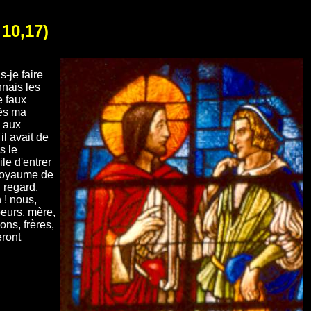
 10,17)
s-je faire
nnais les
e faux
dès ma
e aux
il avait de
s le
le d'entrer
 Royaume de
n regard,
 ! nous,
oeurs, mère,
ns, frères,
eront