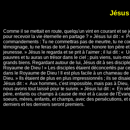
Jésus 
Comme il se mettait en route, quelqu'un vint en courant et se je
pour recevoir la vie éternelle en partage ? » Jésus lui dit : «
commandements : Tu ne commettras pas de meurtre, tu ne comme
témoignage, tu ne feras de tort à personne, honore ton père et 
jeunesse. » Jésus le regarda et se prit à l'aimer ; il lui dit :
pauvres et tu auras un trésor dans le ciel ; puis viens, suis-moi. »
grands biens. Regardant autour de lui, Jésus dit à ses disciples
Royaume de Dieu ! » Les disciples étaient déconcertés par ces p
dans le Royaume de Dieu ! Il est plus facile à un chameau de 
Dieu. » Ils étaient de plus en plus impressionnés ; ils se disai
Jésus dit : « Aux hommes, c'est impossible, mais pas à Dieu, ca
nous avons tout laissé pour te suivre. » Jésus lui dit : « En vé
père, enfants ou champs à cause de moi et à cause de l'Évangi
soeurs, mères, enfants, et champs, avec des persécutions, et 
derniers et les derniers seront premiers.