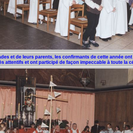
es et de leurs parents, les confirmants de cette année ont 
rès attentifs et ont participé de façon impeccable à toute la 